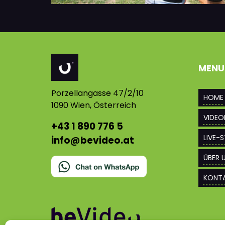
MENU
Porzellangasse 47/2/10
HOME
1090 Wien, Österreich
VIDEO
+43 1 890 776 5
LIVE-
info@bevideo.at
ÜBER 
KONT