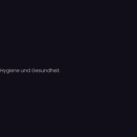
RODUKTION ¤
LIVE-STREAMING ¤
ÜBER UNS
KONTAKT
t, Hygiene und Gesundheit.